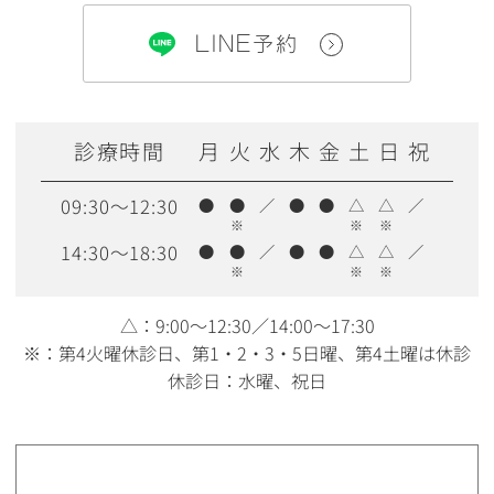
LINE予約
診療時間
月
火
水
木
金
土
日
祝
09:30～12:30
●
●
／
●
●
△
△
／
※
※
※
14:30～18:30
●
●
／
●
●
△
△
／
※
※
※
△：9:00〜12:30／14:00〜17:30
※：第4火曜休診日、第1・2・3・5日曜、第4土曜は休診
休診日：水曜、祝日