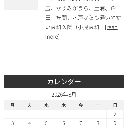
玉、かすみがうら、土浦、鉾
田、笠間、水戸からも通いやす
い歯科医院（小児歯科…
[read
more]
カレンダー
2026年8月
月
火
水
木
金
土
日
1
2
3
4
5
6
7
8
9