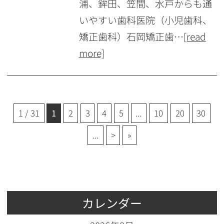
浦、鉾田、笠間、水戸からも通
いやすい歯科医院（小児歯科、
矯正歯科）石岡矯正歯…
[read
more]
1 / 31
1
2
3
4
5
...
10
20
30
...
>
»
カレンダー