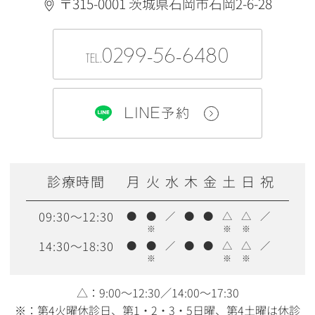
〒315-0001 茨城県石岡市石岡2-6-28
0299-56-6480
TEL.
LINE予約
診療時間
月
火
水
木
金
土
日
祝
09:30～12:30
●
●
／
●
●
△
△
／
※
※
※
14:30～18:30
●
●
／
●
●
△
△
／
※
※
※
△：9:00〜12:30／14:00〜17:30
※：第4火曜休診日、第1・2・3・5日曜、第4土曜は休診