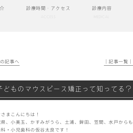
介
診療時間・アクセス
診療内容
ACCESS
MEDICAL
前の記事へ
│記事一覧
子どものマウスピース矯正って知ってる？
なさまこんにちは！
城県、小美玉、かすみがうら、土浦、鉾田、笠間、水戸から
歯科・小児歯科の
仮谷太良
です！