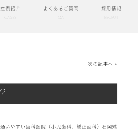
症例紹介
よくあるご質問
採用情報
CASES
QA
RECRUIT
│
次の記事へ »
？
も通いやすい歯科医院（小児歯科、矯正歯科）石岡矯