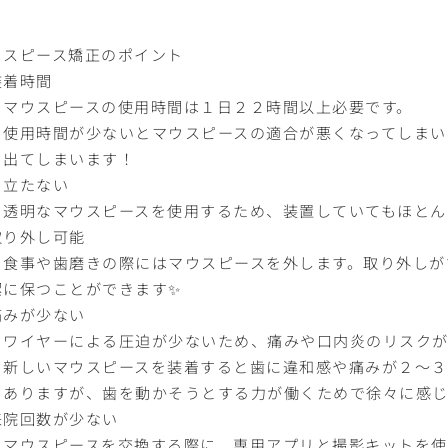
ウスピース矯正のポイント
装着時間
ウスピースの使用時間は１日２２時間以上必要です。
用時間が少ないとマウスピースの適合が悪くなってしまい
てしまいます！
目立たない
明なマウスピースを使用するため、装置していてもほとん
取り外し可能
事や歯磨きの際にはマウスピースを外します。取り外しが
潔に保つことができます✨
痛みが少ない
イヤーによる圧迫が少ないため、痛みや口内炎のリスクが
しいマウスピースを装着すると歯に違和感や痛みが２～３
りますが、歯を動かそうとする力が働くためで徐々に感じ
来院回数が少ない
ウスピースを交換する際に、専用アプリと撮影キットを使