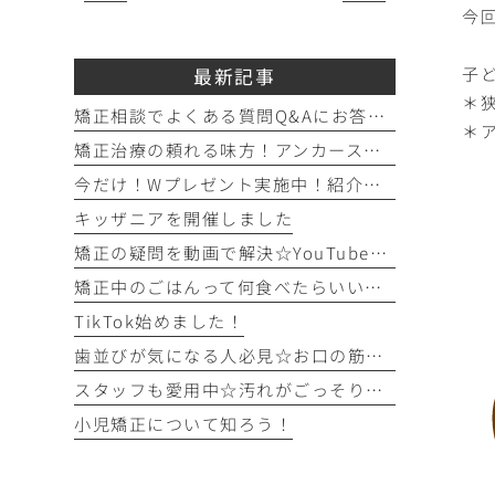
今
子
最新記事
＊
矯正相談でよくある質問Q&Aにお答えします！！！
＊
矯正治療の頼れる味方！アンカースクリュー（ISA）ってどんなもの？
今だけ！Wプレゼント実施中！紹介キャンペーン開催♪
キッザニアを開催しました
矯正の疑問を動画で解決☆YouTubeチャンネルのご紹介！
矯正中のごはんって何食べたらいいの？を徹底解説！
TikTok始めました！
歯並びが気になる人必見☆お口の筋トレを始めてみよう！
スタッフも愛用中☆汚れがごっそり取れるフロアフロス！
小児矯正について知ろう！