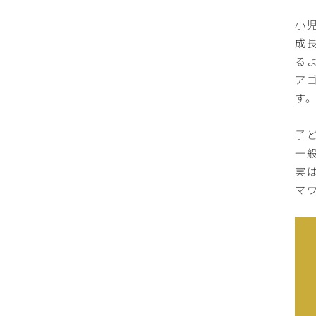
小
成
る
ア
す
子
一
実
マ