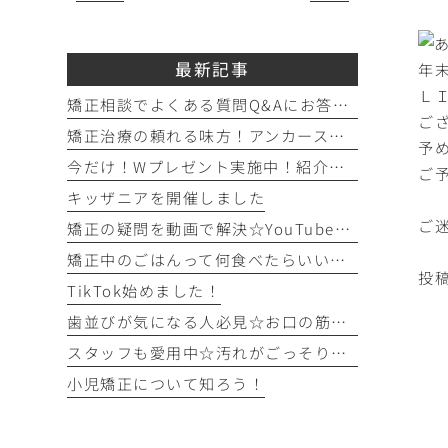
最新記事
年
Ｌ
矯正相談でよくある質問Q&Aにお答えします！！！
ご
矯正治療の頼れる味方！アンカースクリュー（ISA）ってどんなもの？
予
今だけ！Wプレゼント実施中！紹介キャンペーン開催♪
ご
キッザニアを開催しました
ご
矯正の疑問を動画で解決☆YouTubeチャンネルのご紹介！
矯正中のごはんって何食べたらいいの？を徹底解説！
投稿
TikTok始めました！
歯並びが気になる人必見☆お口の筋トレを始めてみよう！
スタッフも愛用中☆汚れがごっそり取れるフロアフロス！
小児矯正について知ろう！