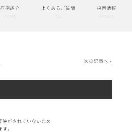
症例紹介
よくあるご質問
採用情報
CASES
QA
RECRUIT
│
次の記事へ »
り反映がされていないため
ます。