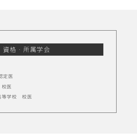
資格・所属学会
認定医
 校医
高等学校 校医