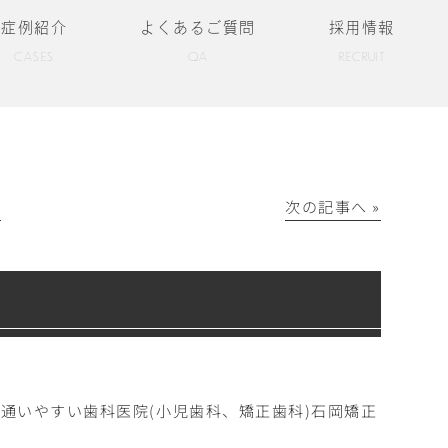
症例紹介
よくあるご質問
採用情報
CASES
QA
RECRUIT
│
次の記事へ »
通いやすい歯科医院(小児歯科、矯正歯科)石岡矯正