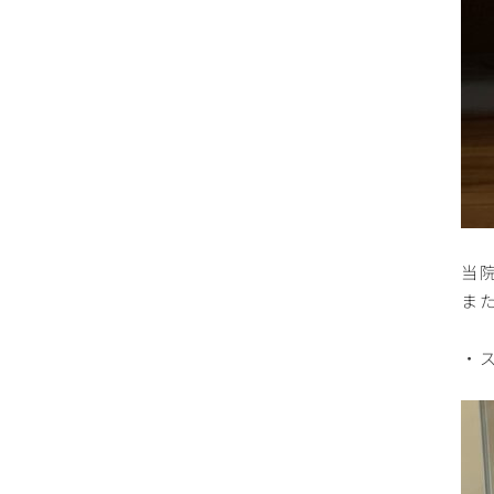
当
ま
・ス