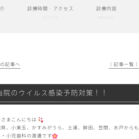
介
診療時間・アクセス
診療内容
ACCESS
MEDICAL
前の記事へ
│記事一覧
当院のウイルス感染予防対策！！
なさまこんにちは
城県、小美玉、かすみがうら、土浦、鉾田、笠間、水戸からも
科・小児歯科の渡邊です