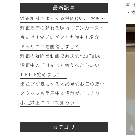
本
最新記事
・
矯正相談でよくある質問Q&Aにお答えします！！！
矯正治療の頼れる味方！アンカースクリュー（ISA）ってどんなもの？
今だけ！Wプレゼント実施中！紹介キャンペーン開催♪
キッザニアを開催しました
矯正の疑問を動画で解決☆YouTubeチャンネルのご紹介！
矯正中のごはんって何食べたらいいの？を徹底解説！
TikTok始めました！
歯並びが気になる人必見☆お口の筋トレを始めてみよう！
スタッフも愛用中☆汚れがごっそり取れるフロアフロス！
小児矯正について知ろう！
カテゴリ