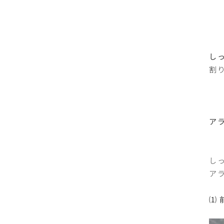
し
割
ア
し
ア
⑴