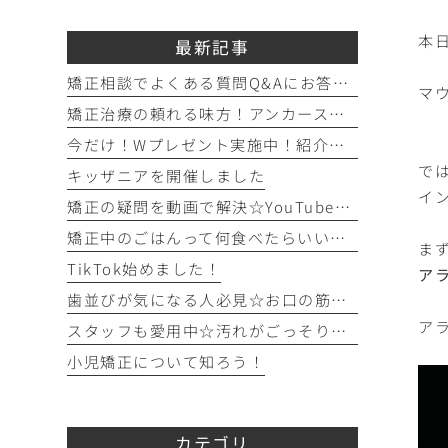
本
最新記事
矯正相談でよくある質問Q&Aにお答えします！！！
マ
矯正治療の頼れる味方！アンカースクリュー（ISA）ってどんなもの？
今だけ！Wプレゼント実施中！紹介キャンペーン開催♪
で
キッザニアを開催しました
イ
矯正の疑問を動画で解決☆YouTubeチャンネルのご紹介！
矯正中のごはんって何食べたらいいの？を徹底解説！
ま
TikTok始めました！
ア
歯並びが気になる人必見☆お口の筋トレを始めてみよう！
ア
スタッフも愛用中☆汚れがごっそり取れるフロアフロス！
小児矯正について知ろう！
カテゴリ