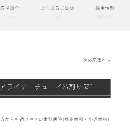
症例紹介
よくあるご質問
採用情報
CASES
QA
RECRUIT
│
次の記事へ »
アライナーチューイ&割り箸”
方からも通いやすい歯科医院(矯正歯科・小児歯科)