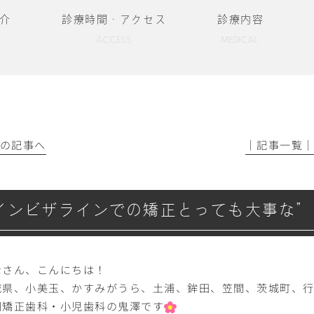
介
診療時間・アクセス
診療内容
ACCESS
MEDICAL
前の記事へ
│記事一覧
インビザラインでの矯正とっても大事な”
なさん、こんにちは！
城県、小美玉、かすみがうら、土浦、鉾田、笠間、茨城町、行
岡矯正歯科・小児歯科の鬼澤です