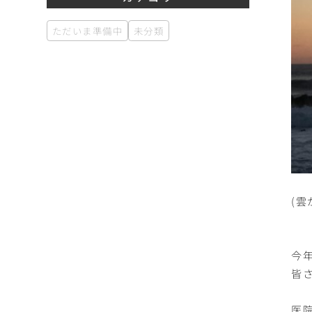
ただいま準備中
未分類
(
今
皆
医