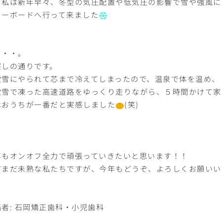
て私は新年早々、冬型の気圧配置や低気圧の影響で雪や強風
ノーボードへ行って来ました
・・・。
察しの通りです。
吹雪にやられて芯まで冷えてしまったので、温泉で体を温め、
吹雪で凍った高速道路をゆっくり走りながら、５時間かけて
はおうちが一番だと実感しました
(笑)
年もオンオフ全力で頑張っていきたいと思います！！
だまだ未熟な私たちですが、今年もどうぞ、よろしくお願い
者:
石岡矯正歯科・小児歯科