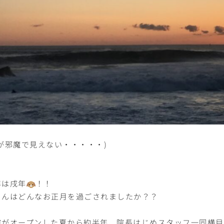
雲が邪魔で見えない・・・・・)
年は戌年
！！
さんはどんなお正月を過ごされましたか？？
院がオープンした夏から約半年、院長はじめスタッフ一同横目