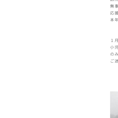
無
応
本
１
小児
の
ご