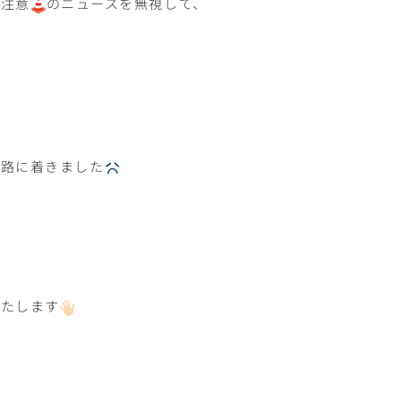
に注意
のニュースを無視して、
家路に着きました
いたします