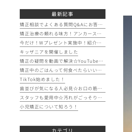
最新記事
矯正相談でよくある質問Q&Aにお答えします！！！
矯正治療の頼れる味方！アンカースクリュー（ISA）ってどんなもの？
今だけ！Wプレゼント実施中！紹介キャンペーン開催♪
キッザニアを開催しました
矯正の疑問を動画で解決☆YouTubeチャンネルのご紹介！
矯正中のごはんって何食べたらいいの？を徹底解説！
TikTok始めました！
歯並びが気になる人必見☆お口の筋トレを始めてみよう！
スタッフも愛用中☆汚れがごっそり取れるフロアフロス！
小児矯正について知ろう！
カテゴリ