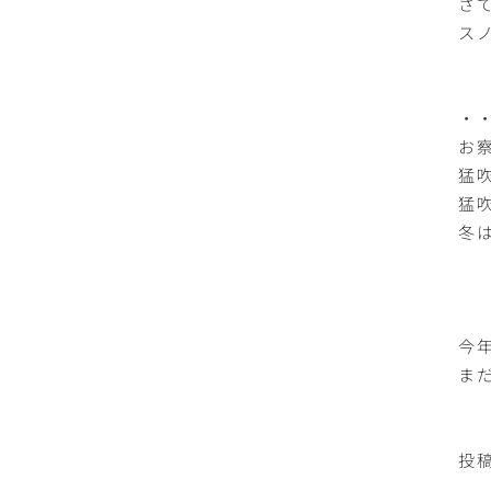
さ
ス
・
お
猛
猛
冬
今
ま
投稿