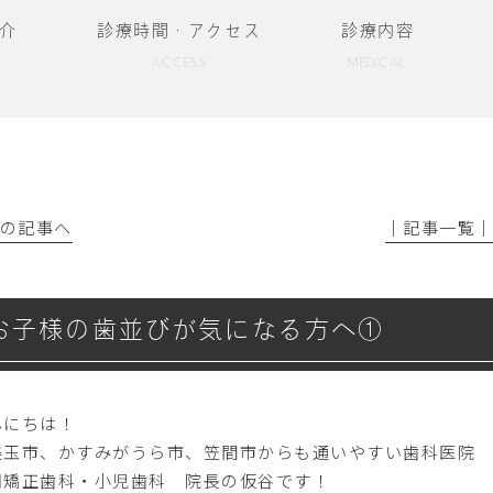
介
診療時間・アクセス
診療内容
ACCESS
MEDICAL
前の記事へ
│記事一覧
お子様の歯並びが気になる方へ①
んにちは！
美玉市、かすみがうら市、笠間市からも通いやすい歯科医院
岡矯正歯科・小児歯科 院長の仮谷です！