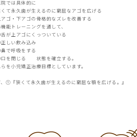
医院では具体的に
狭くて永久歯が生えるのに窮屈なアゴを広げる
上アゴ・下アゴの骨格的なズレを改善する
筋機能トレーニングを通して、
舌が上アゴにくっついている
正しい飲み込み
鼻で呼吸をする
口を閉じる 状態を確立する。
れらを小児矯正治療目標としています。
ず、①『狭くて永久歯が生えるのに窮屈な顎を広げる。』