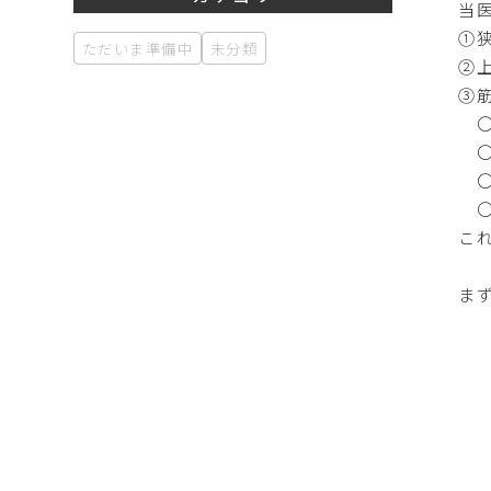
当
①
ただいま準備中
未分類
②
③
〇
〇
〇
〇
こ
ま