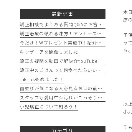
本
最新記事
療
矯正相談でよくある質問Q&Aにお答えします！！！
矯正治療の頼れる味方！アンカースクリュー（ISA）ってどんなもの？
子
っ
今だけ！Wプレゼント実施中！紹介キャンペーン開催♪
ら
キッザニアを開催しました
〇
矯正の疑問を動画で解決☆YouTubeチャンネルのご紹介！
〇
矯正中のごはんって何食べたらいいの？を徹底解説！
〇
TikTok始めました！
〇
歯並びが気になる人必見☆お口の筋トレを始めてみよう！
〇
〇
スタッフも愛用中☆汚れがごっそり取れるフロアフロス！
以
小児矯正について知ろう！
小
そ
カテゴリ