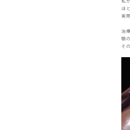
私
ほ
実
治
顎
そ