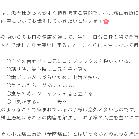
日は、患者様から大変よく頂きますご質問で、小児矯正治療に
の内容についてお伝えしていきたいと思います
供の頃からのお口の健康を通して、生涯、自分自身の歯で食
て人前で話したり大笑い出来ること、これらは人生において何
、
自分の歯並び・口元にコンプレックスを抱いている。
話す時、笑う時に口元を手で隠す。
歯ブラシがしづらいため、虫歯が多い。
気づいたら口があいている。
食事の時、クチャクチャ音を立てる
口臭がする。 等々
上のようなことで悩まれているお子様は意外と多いものです。
児矯正治療はそれらの内容を解決し、お子様の人生を豊かにす
もそも小児矯正治療（予防矯正）とはいったいどのような治