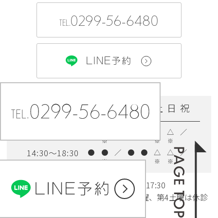
0299-56-6480
TEL.
LINE予約
診療時間
月
火
水
木
金
土
日
祝
09:30～12:30
●
●
／
●
●
△
△
／
※
※
※
14:30～18:30
●
●
／
●
●
△
△
／
※
※
※
△：9:00〜12:30／14:00〜17:30
※：第4火曜休診日、第1・2・3・5日曜、第4土曜は休診
休診日：水曜、祝日