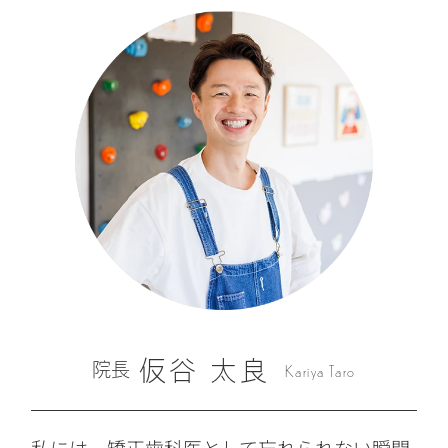
仮谷 太良
Kariya Taro
院長
私には、矯正歯科医として忘れられない瞬間