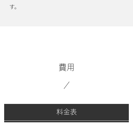
す。
費用
料金表