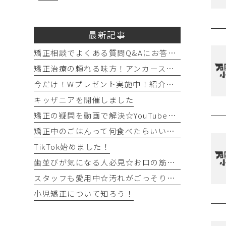
最新記事
矯正相談でよくある質問Q&Aにお答えします！！！
矯正治療の頼れる味方！アンカースクリュー（ISA）ってどんなもの？
今だけ！Wプレゼント実施中！紹介キャンペーン開催♪
キッザニアを開催しました
矯正の疑問を動画で解決☆YouTubeチャンネルのご紹介！
矯正中のごはんって何食べたらいいの？を徹底解説！
TikTok始めました！
歯並びが気になる人必見☆お口の筋トレを始めてみよう！
スタッフも愛用中☆汚れがごっそり取れるフロアフロス！
小児矯正について知ろう！