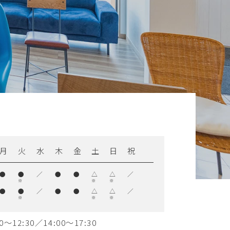
月
火
水
木
金
土
日
祝
●
●
／
●
●
△
△
／
※
※
※
●
●
／
●
●
△
△
／
※
※
※
0〜12:30／14:00〜17:30