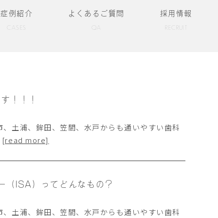
症例紹介
よくあるご質問
採用情報
CASES
QA
RECRUIT
ます！！！
市、土浦、鉾田、笠間、水戸からも通いやすい歯科
…
[read more]
（ISA）ってどんなもの？
市、土浦、鉾田、笠間、水戸からも通いやすい歯科