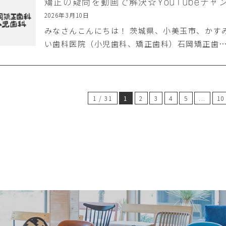
矯正の疑問を動画で解決☆YouTubeチャ
2026年3月10日
みなさんこんにちは！ 茨城県、小美玉市、かす
い歯科医院（小児歯科、矯正歯科）石岡矯正歯
1 / 31
1
2
3
4
5
...
10