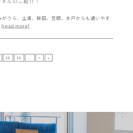
ンネルのご紹介！
みがうら、土浦、鉾田、笠間、水戸からも通いやす
…
[read more]
20
30
...
>
»